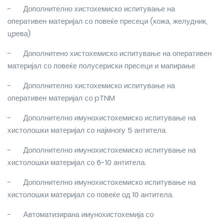
-
Дополнително хистохемиско испитување на
оперативен материјал со повеќе пресеци (кожа, желудник,
црева)
-
Дополнитено хистохемиско испитување на оперативен
материјал со повеќе полусериски пресеци и мапирање
-
Дополнително хистохемиско испитување на
оперативен материјал со pTNM
-
Дополнително имунохистохемиско испитување на
хистолошки материјал со најмногу 5 антитела.
-
Дополнително имунохистохемиско испитување на
хистолошки материјал со 6-10 антитела.
-
Дополнително имунохистохемиско испитување на
хистолошки материјал со повеќе од 10 антитела.
-
Автоматизирана имунохистохемија со