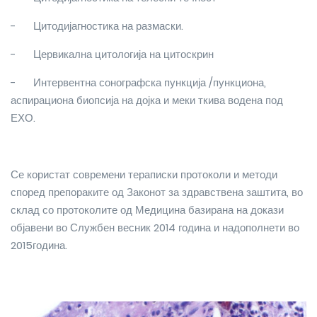
-
Цитодијагностика на размаски.
-
Цервикална цитологија на цитоскрин
-
Интервентна сонографска пункција /пункциона,
аспирациона биопсија на дојка и меки ткива водена под
ЕХО.
Се користат современи тераписки протоколи и методи
според препораките од Законот за здравствена заштита, во
склад со протоколите од Медицина базирана на докази
објавени во Службен весник 2014 година и надополнети во
2015година.