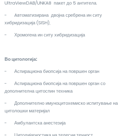
UltraViewDAB/UNKA8 пакет до 5 антитела.
-
Aвтоматизирана двојна сребрена ин ситу
хибридизација (SISH),
-
Хромогена ин ситу хибридизација
Во цитологија:
-
Аспирациона биопсија на површен орган
-
Аспирациона биопсија на површен орган со
дополнителна цитоспин техника
-
Дополнително имуноцитохемиско испитување на
цитолошки материјал
-
Амбулантска анестезија
-
Цитодијагностика на телесни течност