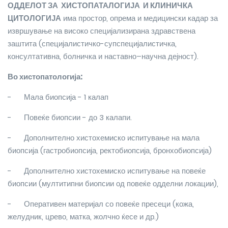
ОДДЕЛОТ ЗА ХИСТОПАТАЛОГИЈА И КЛИНИЧКА
ЦИТОЛОГИЈА
има простор, опрема и медицински кадар за
извршување на високо специјализирана здравствена
заштита (специјалистичко-супспецијалистичка,
консултативна, болничка и наставно–научна дејност).
Во хистопатологија:
-
Мала биопсија - 1 калап
-
Повеќе биопсии - до 3 калапи.
-
Дополнително хистохемиско испитување на мала
биопсија (гастробиопсија, ректобиопсија, бронхобиопсија)
-
Дополнително хистохемиско испитување на повеќе
биопсии (мултитипни биопсии од повеќе одделни локации),
-
Оперативен материјал со повеќе пресеци (кожа,
желудник, црево, матка, жолчно ќесе и др.)