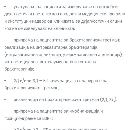
-
упатување на пациенти за изведување на потребни
дијагностички постапки кон соодветни медицински профили
и институции надвор од клиниката, за дијагностички опции
кои не се изведуваат на клиниката;
-
припрема на пациентите за брахитераписки третман:
реализација на интракавитарна брахитерапија
(интравагинална апликација, утеро-вагинална апликација),
интерстицијална, интралуминална и контактна
брахитерапија;
-
2Д и/или 3Д – КТ симулација за планирање на
брахитерапискиот третман;
-
реализација на брахитерапискиот третман (2Д, 3Д);
-
припрема на пациентите за имобилизација и
позиционирање за EBRT;
-
2Д и/или 3Д - КТ симулација за планирање на