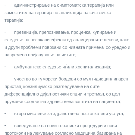
-
администрирање на симптоматска терапија или
заместителна терапија по апликација на системска
терапија;
-
превенција, препознавање, проценка, купирање и
следење на несакани ефекти од аплицираните лекови, како
и други проблеми поврзани со нивната примена, со уредно и
навремено пријавување на истите;
-
амбулантско следење и/или хоспитализација;
-
учество во туморски бордови со мултидисциплинарен
пристап, конзилиумско разгледување на сите
диференцијално дијагностички опции и третман, со цел
пружање соодветна здравствена заштита на пациентот;
-
второ мислење за здравствена постапка или услуга;
-
воведување на нови тераписки процедури и нови
протоколи на лекување согласно медицина базирана на