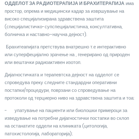
ОДДЕЛОТ ЗА РАДИОТЕРАПИЈА И БРАХИТЕРАПИЈА
има
простор, опрема и медицински кадар за извршување на
високо специјализирана здравствена заштита
(специјалистичко-супспецијалистичка, консултативна,
болничка и наставно–научна дејност).
Брахитеапијата претствува внатрешно т.е интерактивно
или суперфецијално зрачење на , генерирано од природен
или вештачки радиоактивен изотоп.
Дијагностичката и терапевтска дејност на одделот се
спроведува преку следните стандардни оперативни
постапки/процедури, поврзани со спроведување на
протоколи од терциерно ниво на здравствена заштита и тоа:
-
упатување на пациенти или биолошки примероци за
изведување на потребни дијагностички постапки во склоп
на останатите оддели на клиниката (цитологија,
патохистологија, лабораторија);