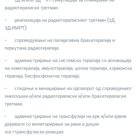
радиотераписки третман;
-
реализација на радиотерапискиот третман (2Д,
3Д,ИМРТ);
-
спроведување на палијативна брахитерапија и
перкутана радиотерапија;
-
администрирање на системска терапија со апликација
на хемотерапија, имунотерапија, целна терапија, хормонска
терапија, бисфосфонатна терапија;
-
следење и менаџирање на одговорот од спроведениот
онколошки и/или радиотераписки и/или брахитераписки
третман;
-
администрирање на трансфузија на крв и/или крвни
деривати со мониторирање на рани и доцни
посттрансфузиски реакции;