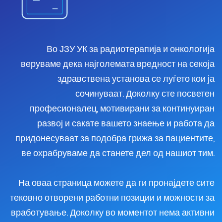
Во ЈЗУ УК за радиотерапија и онкологија
веруваме дека најголемата вредност на секоја
здравствена установа се луѓето кои ја
сочинуваат. Доколку сте посветен
професионалец, мотивирани за континуиран
развој и сакате вашето знаење и работа да
придонесуваат за подобра грижа за пациентите,
ве охрабруваме да станете дел од нашиот тим.
На оваа страница можете да ги пронајдете сите
тековно отворени работни позиции и можности за
вработување. Доколку во моментот нема активни