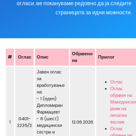
огласи, ве покануваме редовно да ја следите
страницата за идни можности.
Објавено
#
Оглас
Опис
Прилог
на
Јавен оглас
за
Оглас
вработување
Оглас
на:
објавен на
- 1 (еден)
Македонски
Дипломиран
јазик на
Фармацевт
печатен
0401-
- 6 (шест)
1
12.06.2026
весник
2235/2
медицински
Оглас
сестри и
објавен на