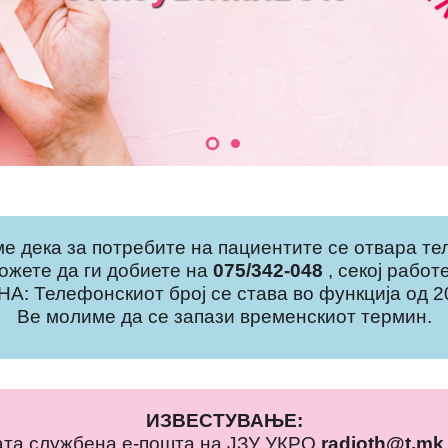
е дека за потребите на пациентите се отвара те
жете да ги добиете на
075/342-048
, секој рабо
: Телефонскиот број се става во функција од 20
Ве молиме да се запази временскиот термин.
ИЗВЕСТУВАЊЕ:
та службена е-пошта на ЈЗУ УКРО
radioth@t.m