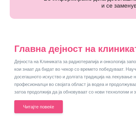
и се замену
Главна дејност на клиника
Дејноста на Клиниката за радиотерапија и онкологија зап
кои знаат да бидат во чекор со времето победуваат. Нау
досегашното искуство и долгата традиција на лекување 
професионалци во својата област ја водеа и продолжуваа
затоа продолжија да ја обновуваат со нови технологии и 
Читајте повеќе