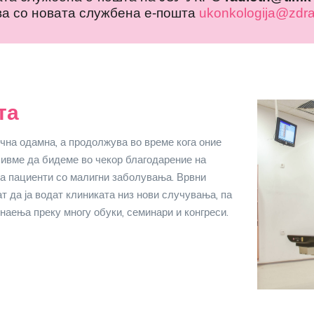
ва со новата службена е-пошта
ukonkologija@zdra
та
очна одамна, а продолжува во време кога оние
чивме да бидеме во чекор благодарение на
на пациенти со малигни заболувања. Врвни
т да ја водат клиниката низ нови случувања, па
знаења преку многу обуки, семинари и конгреси.