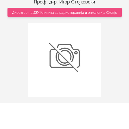
Проф. д-р. Игор Стојковски
Директор на ЈЗУ Клиника за радиотерапија и онкологија Скопје