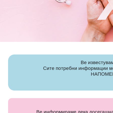
Ве известувам
Сите потребни информации мо
НАПОМЕНА
Ве информираме дека досегашна