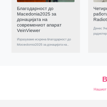
Благодарност до
Четир
Macedonia2025 за
работа
донацијата на
Radio
современиот апарат
Денес Ун
VeinViewer
радиотера
Изразуваме искрена благодарност до
Macedonia2025 за донацијата на...
В
Нашиот