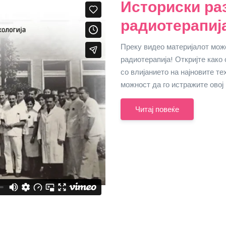
Историски ра
радиотерапиј
Преку видео материјалот може
радиотерапија! Откријте како
со влијанието на најновите т
можност да го истражите овој
Читај повеќе