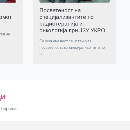
Посветеност на
омот
специјализантите по
радиотерапија и
онкологија при ЈЗУ УКРО
тен на
Со особена чест се истакнува
посветеноста на специјализантите по
ра...
ци
е барања