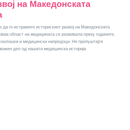
звој на Македонската
а
 да го истражите историскиот развој на Македонската
 оваа област на медицината се развивала преку годините,
ехнолошки и медицински напредоци. Не пропуштајте
 важен дел од нашата медицинска историја.