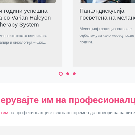
и години успешна
Панел-дискусија
 со Varian Halcyon
посветена на мелан
therapy System
Месец мај традиционално се
одбележува како месец посве
иверзитетската клиника за
подигн...
пија и онкологија – Ско...
ерувајте им на професионал
 тим
на професионалци е секогаш спремен да оговори на вашит