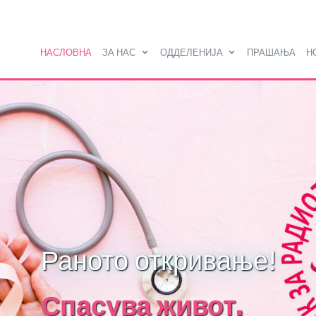
НАСЛОВНА
ЗА НАС
ОДДЕЛЕНИЈА
ПРАШАЊА
Н
Раното откривање!
Спасува живот.