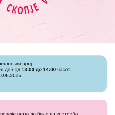
лефонски број.
тен ден од
13:00 до 14:00
часот.
.06.2025.
k
повеќе нема да биде во употреба